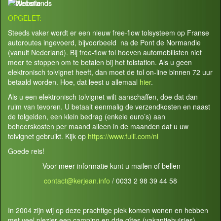
OPGELET:
Steeds vaker wordt er een nieuw free-flow tolsysteem op Franse
autoroutes ingevoerd, bijvoorbeeld na de Pont de Normandie
(vanuit Nederland). Bij free-flow tol hoeven automobilisten niet
meer te stoppen om te betalen bij het tolstation. Als u geen
elektronisch tolvignet heeft, dan moet de tol on-line binnen 72 uur
betaald worden. Hoe, dat leest u allemaal
hier
.
Als u een elektronisch tolvignet wilt aanschaffen, doe dat dan
ruim van tevoren. U betaalt eenmalig de verzendkosten en naast
de tolgelden, een klein bedrag (enkele euro’s) aan
beheerskosten per maand alleen in de maanden dat u uw
tolvignet gebruikt. Kijk op
https://www.fulli.com/nl
Goede reis!
Voor meer informatie kunt u mailen of bellen
contact@kerjean.info
/ 0033 2 98 39 44 58
In 2004 zijn wij op deze prachtige plek komen wonen en hebben
met veel plezier een camping en drie gîtes (vakantiehuisjes)